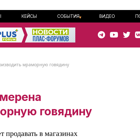
Ы
КЕЙСЫ
СОБЫТИЯ
ВИДЕО
П
роизводить мраморную говядину
амерена
орную говядину
т продавать в магазинах