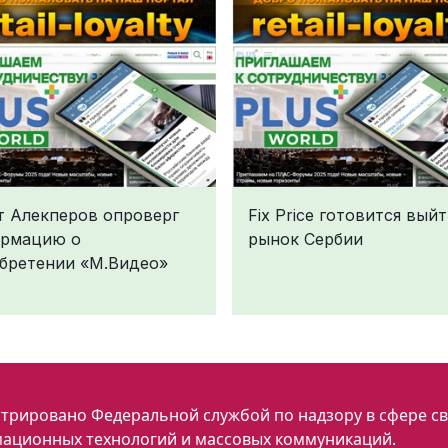
т Алекперов опроверг
Fix Price готовится выйт
рмацию о
рынок Сербии
бретении «М.Видео»
трировано Федеральной службой по надзору в сфере св
ационных технологий и массовых коммуникаций.