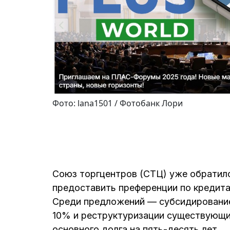
Фото: lana1501 / Фотобанк Лори
Союз торгцентров (СТЦ) уже обратил
предоставить преференции по кредит
Среди предложений — субсидирование
10% и реструктуризации существующих
основного долга на пять-десять лет.