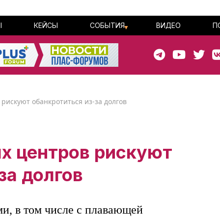
Ы
КЕЙСЫ
СОБЫТИЯ
ВИДЕО
П
 рискуют обанкротиться из-за долгов
ых центров рискуют
за долгов
и, в том числе с плавающей