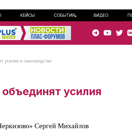
Ы
КЕЙСЫ
СОБЫТИЯ
ВИДЕО
П
т усилия в свиноводстве
 объединят усилия
Черкизово» Сергей Михайлов