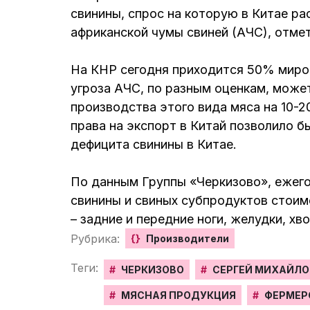
свинины, спрос на которую в Китае ра
африканской чумы свиней (АЧС), отме
На КНР сегодня приходится 50% миро
угроза АЧС, по разным оценкам, може
производства этого вида мяса на 10-
права на экспорт в Китай позволило 
дефицита свинины в Китае.
По данным Группы «Черкизово», ежего
свинины и свиных субпродуктов стоим
– задние и передние ноги, желудки, хв
Рубрика:
{}
Производители
Теги:
#
ЧЕРКИЗОВО
#
СЕРГЕЙ МИХАЙЛО
#
МЯСНАЯ ПРОДУКЦИЯ
#
ФЕРМЕР