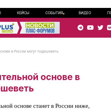
Ы
КЕЙСЫ
СОБЫТИЯ
ВИДЕО
П
снове в России могут подешеветь
тельной основе в
ешеветь
ьной основе станет в России ниже,