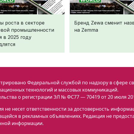
ы роста в секторе
Бренд Zewa сменит наз
вой промышленности
на Zemma
я в 2025 году
длятся
трировано Федеральной службой по надзору в сфере св
ационных технологий и массовых коммуникаций.
льства о регистрации ЭЛ № ФС77 — 70419 от 20 июля 201
я не несет ответственности за достоверность информа
ащейся в рекламных объявлениях. Редакция не предост
чной информации.