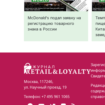
McDonald's подал заявку на
Темп
регистрацию товарного
пище
знака в России
Кита
заме
Зарегис
информ
Свидете
Москва
,
117246
,
Редакци
ул. Научный проезд, 19
содерж
Телефон:
+7 495 961 1065
справо