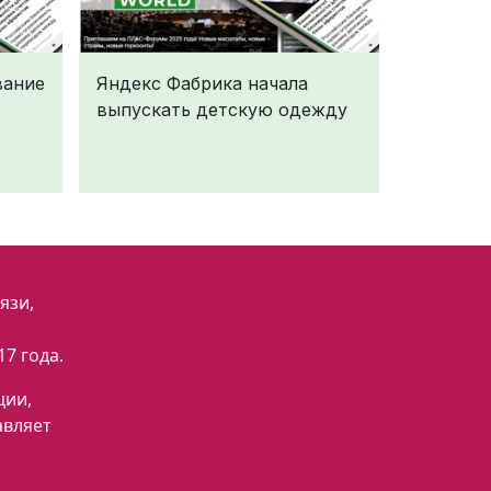
вание
Яндекс Фабрика начала
выпускать детскую одежду
язи,
7 года.
ции,
авляет