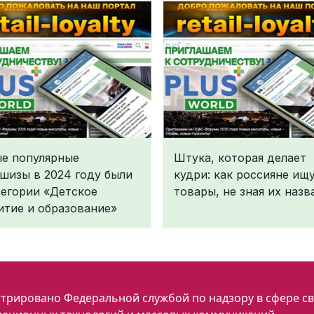
е популярные
Штука, которая делает
шизы в 2024 году были
кудри: как россияне ищ
тегории «Детское
товары, не зная их назв
итие и образование»
трировано Федеральной службой по надзору в сфере св