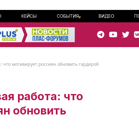
Ы
КЕЙСЫ
СОБЫТИЯ
ВИДЕО
П
: что мотивирует россиян обновить гардероб
ая работа: что
ян обновить