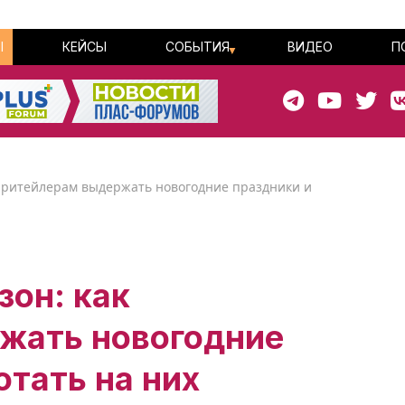
Ы
КЕЙСЫ
СОБЫТИЯ
ВИДЕО
П
 ритейлерам выдержать новогодние праздники и
зон: как
жать новогодние
отать на них