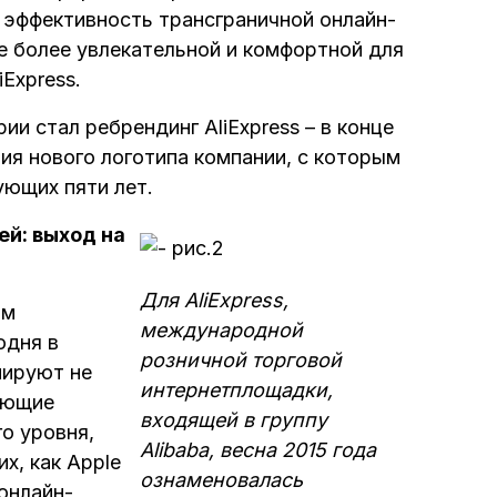
 эффективность трансграничной онлайн-
е более увлекательной и комфортной для
Express.
и стал ребрендинг AliExpress – в конце
ия нового логотипа компании, с которым
ующих пяти лет.
й: выход на
Для AliExpress,
ым
международной
одня в
розничной торговой
нируют не
интернетплощадки,
ающие
входящей в группу
о уровня,
Alibaba, весна 2015 года
х, как Apple
ознаменовалась
онлайн-