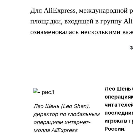
Для AliExpress, международной р
площадки, входящей в группу Ali
ознаменовалась несколькими ва
Ф
Лео Шень 
операциям
читателей 
Лео Шень (Leo Shen),
последним
директор по глобальным
игрока в 
операциям интернет-
России.
молла AliExpress