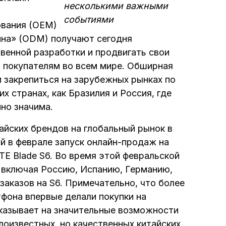
несколькими важными
событиями
ования (OEM)
айна» (ODM) получают сегодня
енной разработки и продвигать свои
 покупателям во всем мире. Обширная
им закрепиться на зарубежных рынках по
их странах, как Бразилия и Россия, где
но значима.
йских брендов на глобальный рынок в
 в феврале запуск онлайн-продаж на
ZTE Blade S6. Во время этой февральской
, включая Россию, Испанию, Германию,
заказов на S6. Примечательно, что более
фона впервые делали покупки на
 указывает на значительные возможности
оизвестных, но качественных китайских