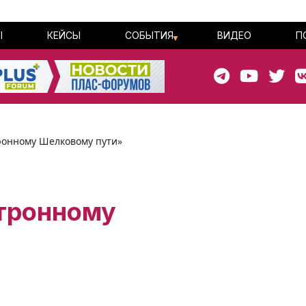
Ы
КЕЙСЫ
СОБЫТИЯ
ВИДЕО
П
тронному Шелковому пути»
ктронному