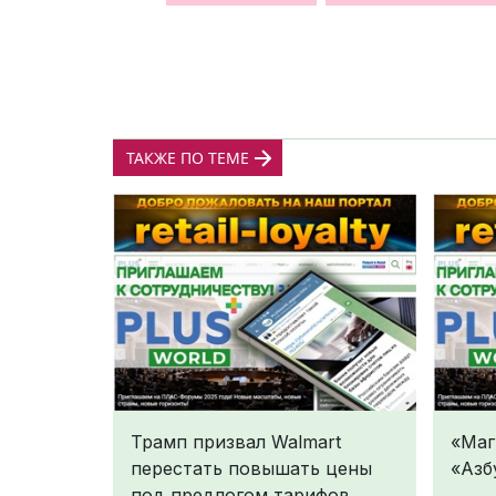
ТАКЖЕ ПО ТЕМЕ
Трамп призвал Walmart
«Маг
перестать повышать цены
«Азб
под предлогом тарифов