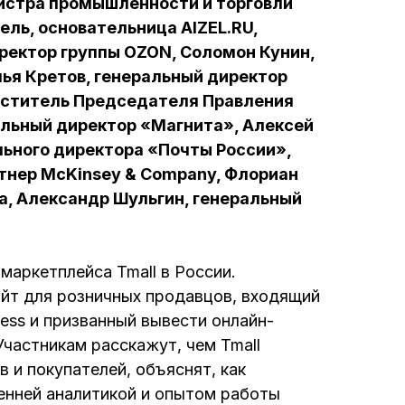
истра промышленности и торговли
ель, основательница AIZEL.RU,
ректор группы OZON, Соломон Кунин,
ья Кретов, генеральный директор
меститель Председателя Правления
альный директор «Магнита», Алексей
льного директора «Почты России»,
тнер McKinsey & Company, Флориан
a, Александр Шульгин, генеральный
маркетплейса Tmall в России.
айт для розничных продавцов, входящий
press и призванный вывести онлайн-
Участникам расскажут, чем Tmall
в и покупателей, объяснят, как
ренней аналитикой и опытом работы