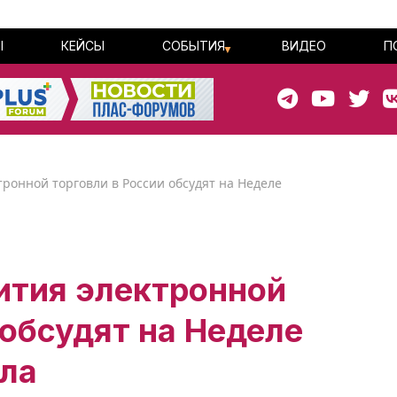
Ы
КЕЙСЫ
СОБЫТИЯ
ВИДЕО
П
ронной торговли в России обсудят на Неделе
ития электронной
 обсудят на Неделе
йла