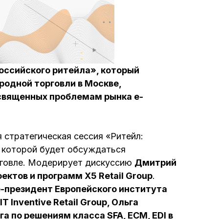
ссийского ритейла», который
родной торговли в Москве,
священных проблемам рынка e-
я стратегическая сессия «Ритейл:
 которой будет обсуждаться
орговле. Модерирует дискуссию
Дмитрий
ектов и программ X5 Retail Group
.
е-президент Европейского института
T Inventive Retail Group, Ольга
а по решениям класса SFA, ECM, EDI в