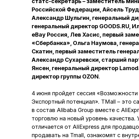
статс-секретарь – заместитель мин
Российской Федерации, Айсель Труд
Александр Шульгин, генеральный ди
генеральный директор GOODS.RU, Ил
eBay Россия, Лев Хасис, первый за
«Сбербанка», Ольга Наумова, генер
Скатин, первый заместитель генера
Александр Сухаревски, старший пар
Янсен, генеральный директор Lamod
директор группы OZON
.
4 июня пройдет сессия «Возможности 
Экспортный потенциал». TMall – это с
в состав Alibaba Group вместе с AliEx
торговлю на новый уровень качества. 
отличается от AliExpress для продавцо
продавать на Tmall, ознакомят с внут